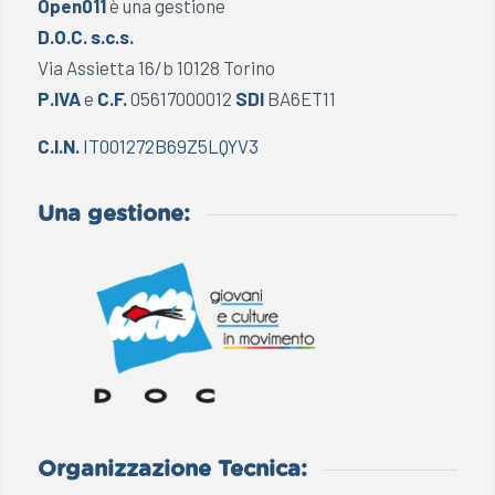
Open011
è una gestione
D.O.C. s.c.s.
Via Assietta 16/b 10128 Torino
P.IVA
e
C.F.
05617000012
SDI
BA6ET11
C.I.N.
IT001272B69Z5LQYV3
Una gestione:
Organizzazione Tecnica: