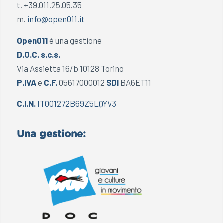
t. +39.011.25.05.35
m.
info@open011.it
Open011
è una gestione
D.O.C. s.c.s.
Via Assietta 16/b 10128 Torino
P.IVA
e
C.F.
05617000012
SDI
BA6ET11
C.I.N.
IT001272B69Z5LQYV3
Una gestione: