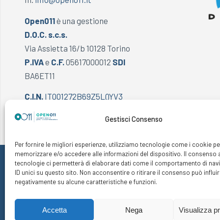
Open011
è una gestione
D.O.C. s.c.s.
Via Assietta 16/b 10128 Torino
P.IVA
e
C.F.
05617000012
SDI
BA6ET11
C.I.N.
IT001272B69Z5LQYV3
Gestisci Consenso
Per fornire le migliori esperienze, utilizziamo tecnologie come i cookie pe
memorizzare e/o accedere alle informazioni del dispositivo. Il consenso 
tecnologie ci permetterà di elaborare dati come il comportamento di nav
ID unici su questo sito. Non acconsentire o ritirare il consenso può influi
negativamente su alcune caratteristiche e funzioni.
Accetta
Nega
Visualizza p