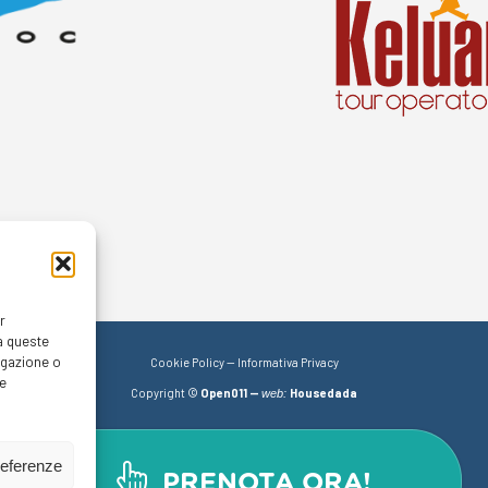
r
a queste
igazione o
Cookie Policy
—
Informativa Privacy
re
Copyright ©
Open011 —
Housedada
web:
referenze
PRENOTA ORA!