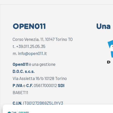
OPEN011
Una 
Corso Venezia, 11, 10147 Torino TO
t. +39.011.25.05.35
m.
info@open011.it
Open011
è una gestione
D.O.C. s.c.s.
Via Assietta 16/b 10128 Torino
P.IVA
e
C.F.
05617000012
SDI
BA6ET11
C.I.N.
IT001272B69Z5LQYV3