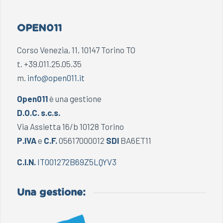
OPEN011
Corso Venezia, 11, 10147 Torino TO
t. +39.011.25.05.35
m.
info@open011.it
Open011
è una gestione
D.O.C. s.c.s.
Via Assietta 16/b 10128 Torino
P.IVA
e
C.F.
05617000012
SDI
BA6ET11
C.I.N.
IT001272B69Z5LQYV3
Una gestione: