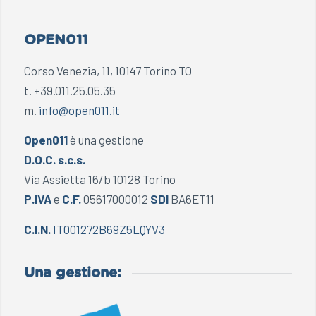
OPEN011
Corso Venezia, 11, 10147 Torino TO
t. +39.011.25.05.35
m.
info@open011.it
Open011
è una gestione
D.O.C. s.c.s.
Via Assietta 16/b 10128 Torino
P.IVA
e
C.F.
05617000012
SDI
BA6ET11
C.I.N.
IT001272B69Z5LQYV3
Una gestione: