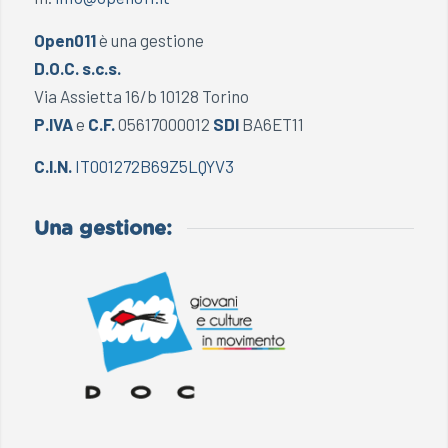
Open011
è una gestione
D.O.C. s.c.s.
Via Assietta 16/b 10128 Torino
P.IVA
e
C.F.
05617000012
SDI
BA6ET11
C.I.N.
IT001272B69Z5LQYV3
Una gestione: